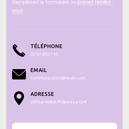
prenez rendez-
Remplissez le formulaire ou
vous
TÉLÉPHONE
02 97 85 01 45
EMAIL
communication@reolin.com
ADRESSE
29 Rue Abbé Philippe Le Gall